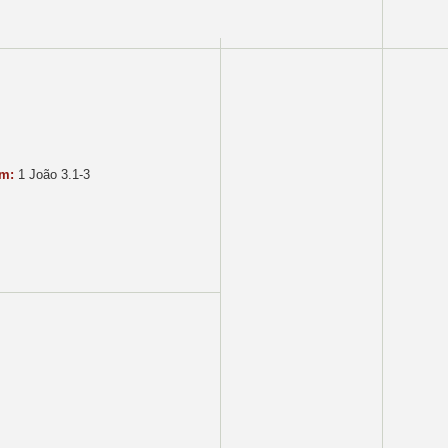
m:
1 João 3.1-3