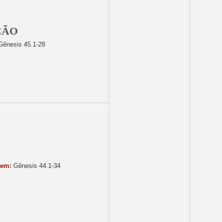
ÇÃO
ênesis 45.1-28
gem:
Gênesis 44.1-34