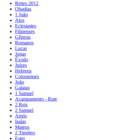
Retiro 2012
Obadias
1 João
Atos
Eclesiastes
Filipenses
Gênesis
Romanos
Lucas
Jonas
Êxodo
Juízes
Hebreus
Colossenses
João
Galatas
1 Samuel
Acampamento - Rute
2 Reis
2 Samuel
Amós
Isaías
Mateus
2 Timóteo
Ester