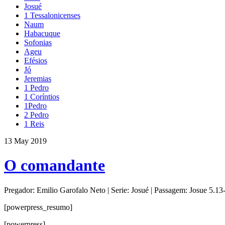
Josué
1 Tessalonicenses
Naum
Habacuque
Sofonias
Ageu
Efésios
Jó
Jeremias
1 Pedro
1 Coríntios
1Pedro
2 Pedro
1 Reis
13 May 2019
O comandante
Pregador:
Emilio Garofalo Neto |
Serie:
Josué |
Passagem:
Josue 5.13
[powerpress_resumo]
[powerpress]